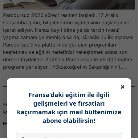
Parcoursup 2026 süreci resmen başladı. 17 Aralık
Çarşamba günü, bilgilendirme aşamasının başlangıcını
işaret ediyor. Henüz kayıt olma ya da tercih (vœu)
yapma zamanı gelmemiş olsa da, sürecin bu ilk aşaması
Parcoursup’ü ve platformda yer alan programları
keşfetmek ve eğitim hedefinizi netleştirmek adına son
derece faydalıdır. 2026’da Parcoursup’te 25.000 eğitim
programı yer alıyor ! Yükseköğretim Bakanlığı’nın […]
Haber Bülteni
×
Fransa'daki eğitim ile ilgili
gelişmeleri ve fırsatları
Fransa’daki eğitim ile ilgili gelişmeleri ve fırsatları
kaçırmamak için mail bültenimize
kaçırmamak için,
abone olabilirsin!
Haber bültenimize katıl!