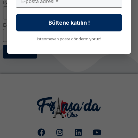
İsim
Bültene katılın !
E-posta
*
İstenmeyen posta göndermiyoruz!
Abone Ol