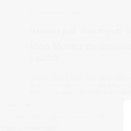
Etiket:
Mon Master
itibarıyla süreçte 
Mon Master’da alternanc
aşama
30 Nisan 2026 itibarıyla, Mon Master platformu
giriyor. 2026 akademik yılı için apprentissa
arayışının başlaması bakımından kritik önem 
Haber Bülteni
Fransa’daki eğitim ile ilgili gelişmeleri ve fırsatları kaçırma
Haber bültenimize katıl!