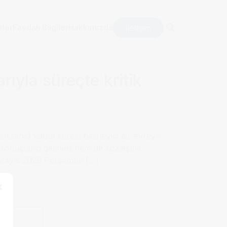
arı: 30 Nisan
İletişim
rler
Faydalı Bilgiler
Hakkımızda
ıyla süreçte kritik
lisans) kabul süreci belirleyici bir evreye
lk sonuçların gelmesi hem de sözleşme
0 Mayıs 2026 Perşembe […]
×