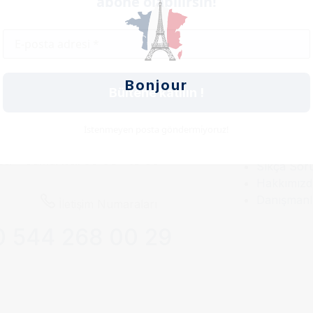
abone olabilirsin!
E-posta
*
Abone Ol
Bonjour
Bültene katılın !
Bağlantı
İstenmeyen posta göndermiyoruz!
Çalışma Saatleri
esi – Cumartesi:
09:00 – 18:00
Sıkça Sor
Hakkımızd
Danışmanl
İletişim Numaraları
 544 268 00 29