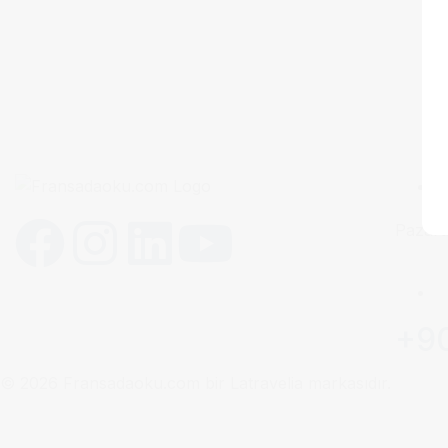
Pazart
+90
© 2026 Fransadaoku.com bir Latravelia markasıdır.