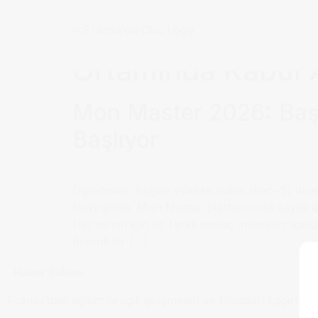
Etiket:
Mon Master
Ortamında Kabul 
Mon Master 2026: Başv
Başlıyor
Öğrenciler, bugün yüksek lisans (bac+5) düzey
Haziran’da, Mon Master platformuna kayıtlı öğ
Her tercih için üç farklı sonuç mümkün: kabul
önemli bir […]
Haber Bülteni
Fransa’daki eğitim ile ilgili gelişmeleri ve fırsatları kaçırma