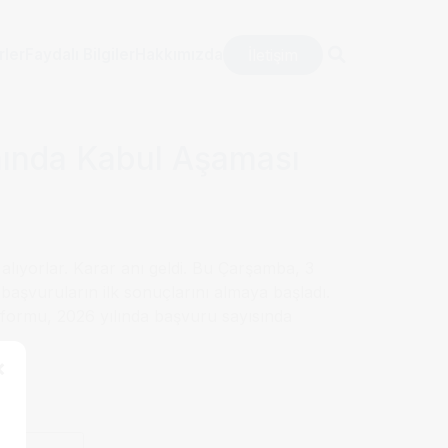
Güçlü Artış
İletişim
rler
Faydalı Bilgiler
Hakkımızda
mında Kabul Aşaması
alıyorlar. Karar anı geldi. Bu Çarşamba, 3
başvuruların ilk sonuçlarını almaya başladı.
atformu, 2026 yılında başvuru sayısında
×