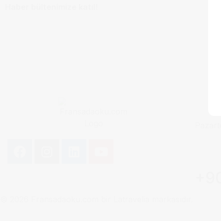
Haber bültenimize katıl!
Pazart
+90
© 2026 Fransadaoku.com bir Latravelia markasıdır.