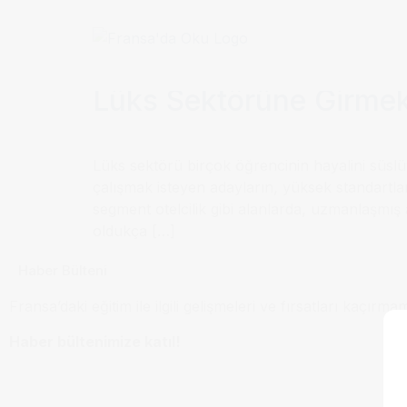
Etiket:
Lüks Sektö
Lüks Sektörüne Girmek:
Lüks sektörü birçok öğrencinin hayalini süslü
çalışmak isteyen adayların, yüksek standartlara
segment otelcilik gibi alanlarda, uzmanlaşmış
oldukça […]
Haber Bülteni
Fransa’daki eğitim ile ilgili gelişmeleri ve fırsatları kaçırma
Haber bültenimize katıl!