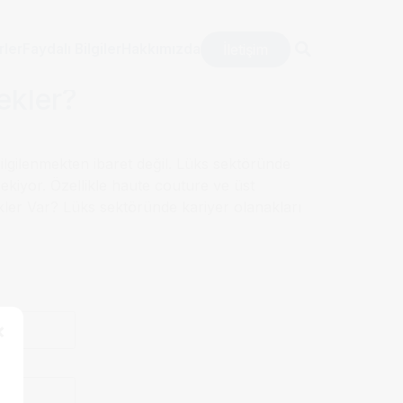
İletişim
rler
Faydalı Bilgiler
Hakkımızda
ekler?
ilgilenmekten ibaret değil. Lüks sektöründe
rekiyor. Özellikle haute couture ve üst
kler Var? Lüks sektöründe kariyer olanakları
×