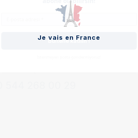
abone olabilirsin!
Abone Ol
Bağlantı
Je vais en France
Çalışma Saatleri
Bültene katılın !
esi – Cumartesi:
09:00 – 18:00
Sıkça Sor
İstenmeyen posta göndermiyoruz!
Hakkımızd
Danışmanl
İletişim Numaraları
 544 268 00 29