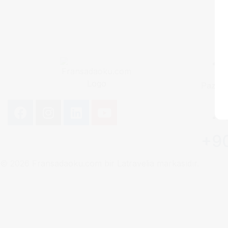
Pazart
+90
© 2026 Fransadaoku.com bir Latravelia markasıdır.