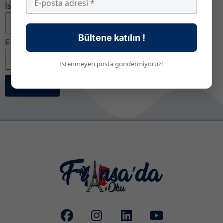
İsim
Bültene katılın !
E-posta
*
İstenmeyen posta göndermiyoruz!
Abone Ol