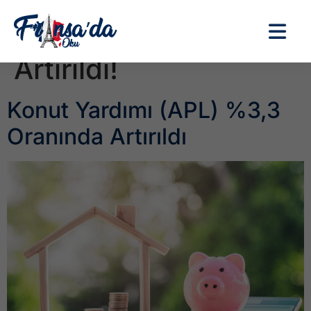
Etiket:
Konut Yardımı
Artırıldı!
Konut Yardımı (APL) %3,3
Oranında Artırıldı