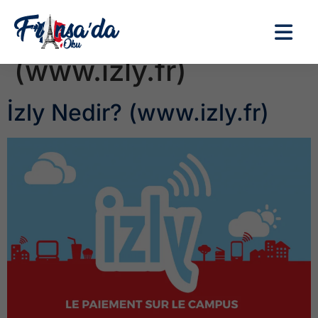
Etiket:
İzly Nedir?
(www.izly.fr)
İzly Nedir? (www.izly.fr)