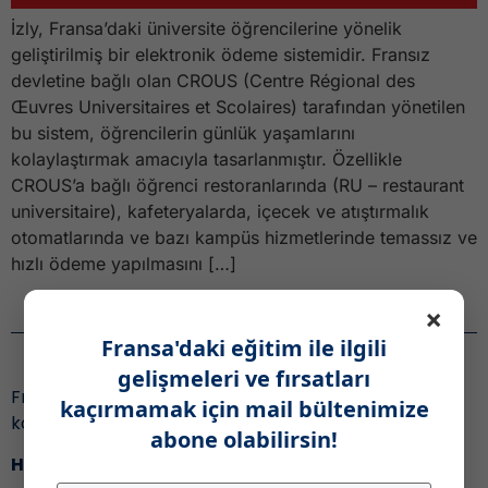
İzly, Fransa’daki üniversite öğrencilerine yönelik
geliştirilmiş bir elektronik ödeme sistemidir. Fransız
devletine bağlı olan CROUS (Centre Régional des
Œuvres Universitaires et Scolaires) tarafından yönetilen
bu sistem, öğrencilerin günlük yaşamlarını
kolaylaştırmak amacıyla tasarlanmıştır. Özellikle
CROUS’a bağlı öğrenci restoranlarında (RU – restaurant
universitaire), kafeteryalarda, içecek ve atıştırmalık
otomatlarında ve bazı kampüs hizmetlerinde temassız ve
hızlı ödeme yapılmasını […]
×
Haber Bülteni
Fransa'daki eğitim ile ilgili
gelişmeleri ve fırsatları
Fransa’daki eğitim ile ilgili gelişmeleri ve fırsatları
kaçırmamak için mail bültenimize
kaçırmamak için,
abone olabilirsin!
Haber bültenimize katıl!