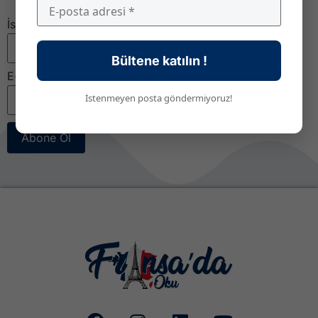
İsim
Bültene katılın !
E-posta
*
İstenmeyen posta göndermiyoruz!
Abone Ol