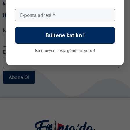
kaçırmamak için,
Haber bültenimize katıl!
İsim
Bültene katılın !
İstenmeyen posta göndermiyoruz!
E-posta
*
Abone Ol