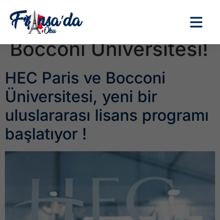
Etiket:
HEC Paris ve
Bocconi Üniversitesi!
HEC Paris ve Bocconi
Üniversitesi, yeni bir
uluslararası lisans programı
başlatıyor !