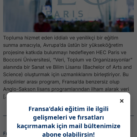
Topluma hizmet eden iddialı ve yenilikçi bir eğitim
sunma amacıyla, Avrupa’da üstün bir yükseköğretim
projesine katkıda bulunmayı hedefleyen HEC Paris ve
Bocconi Üniversitesi, “Veri, Toplum ve Organizasyonlar”
alanında bir Sanat ve Bilim Lisansı (Bachelor of Arts and
Science) oluşturmak için uzmanlıklarını birleştiriyor. Bu
disiplinler arası program, Fransa’da benzersiz olup
Anglo-Sakson lisans programlarından ilham alarak veri
[…]
×
Fransa'daki eğitim ile ilgili
Haber Bülteni
gelişmeleri ve fırsatları
kaçırmamak için mail bültenimize
Fransa’daki eğitim ile ilgili gelişmeleri ve fırsatları
abone olabilirsin!