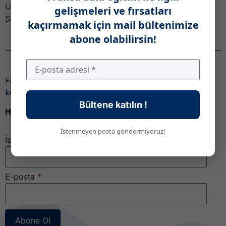
Université de Limoges 1201-1400 / 401-500 Université
gelişmeleri ve fırsatları
Sorbonne 63 76 41 Université Panthéon-Assas […]
kaçırmamak için mail bültenimize
abone olabilirsin!
Haber Bülteni
Fransa’daki eğitim ile ilgili gelişmeleri ve fırsatları
kaçırmamak için,
Bültene katılın !
Haber bültenimize katıl!
İstenmeyen posta göndermiyoruz!
İsim
E-posta
*
Abone Ol