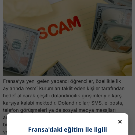
Fransa’ya yeni gelen yabancı öğrenciler, özellikle ilk
aylarında resmî kurumları taklit eden kişiler tarafından
hedef alınarak çeşitli dolandırıcılık girişimleriyle karşı
karşıya kalabilmektedir. Dolandırıcılar; SMS, e-posta,
telefon görüşmeleri ya da sosyal medya mesajları
aracılığıyla sizinle iletişime geçip, para talebinde
×
bulunabilir, kişisel bilgilerinizi ele geçirmeye çalışabilir
Fransa'daki eğitim ile ilgili
veya sizi tehdit ederek sahte cezalar ödemenizi