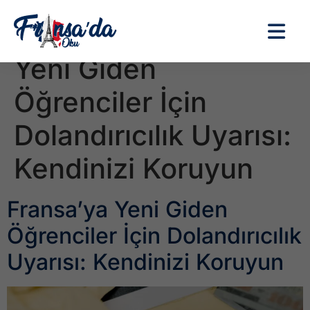
Etiket:
Fransa’ya
Yeni Giden
Öğrenciler İçin
Dolandırıcılık Uyarısı:
Kendinizi Koruyun
Fransa’ya Yeni Giden
Öğrenciler İçin Dolandırıcılık
Uyarısı: Kendinizi Koruyun