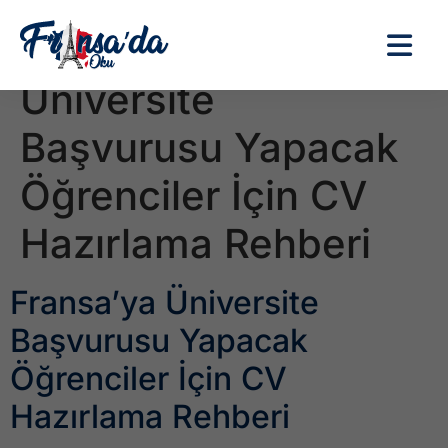
Etiket:
Fransa’ya
Üniversite
Başvurusu Yapacak
Öğrenciler İçin CV
Hazırlama Rehberi
Fransa’ya Üniversite
Başvurusu Yapacak
Öğrenciler İçin CV
Hazırlama Rehberi