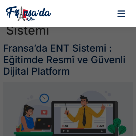
Etiket:
Fransa’da ENT
Sistemi
Fransa’da ENT Sistemi :
Eğitimde Resmî ve Güvenli
Dijital Platform