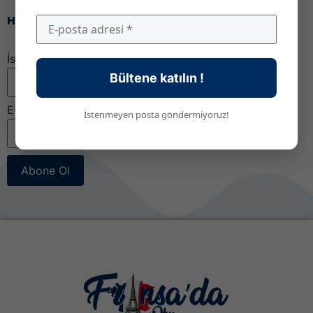
Haber bültenimize katıl!
İsim
Bültene katılın !
E-posta
*
İstenmeyen posta göndermiyoruz!
Abone Ol