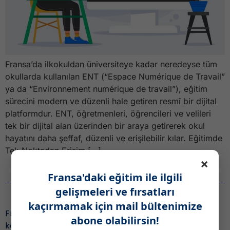
Fransa’da ilkokuldan üniversiteye kadar neredeyse tüm
okullarda kullanılan ENT (“Espace Numérique de Travail”
ya da “Environnement numérique de travail”), eğitim
sürecini modern ve düzenli hale getiren resmî bir dijital
platformdur. ENT, öğretmenleri, öğrencileri ve velileri
tek bir dijital alan üzerinden bir araya getirerek okul
hayatını daha şeffaf, düzenli ve erişilebilir kılar. Eğitimde
Tek Noktadan Erişim […]
×
Fransa'daki eğitim ile ilgili
Haber Bülteni
gelişmeleri ve fırsatları
kaçırmamak için mail bültenimize
Fransa’daki eğitim ile ilgili gelişmeleri ve fırsatları
abone olabilirsin!
kaçırmamak için,