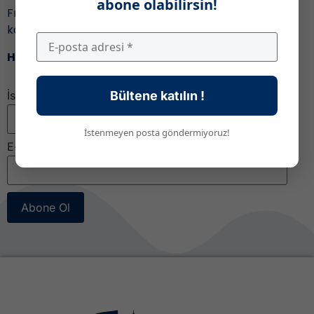
abone olabilirsin!
Fransa’daki eğitim ile ilgili gelişmeleri ve fırsatları
kaçırmamak için,
Haber bültenimize katıl!
İsim
Bültene katılın !
İstenmeyen posta göndermiyoruz!
E-posta
*
Abone Ol