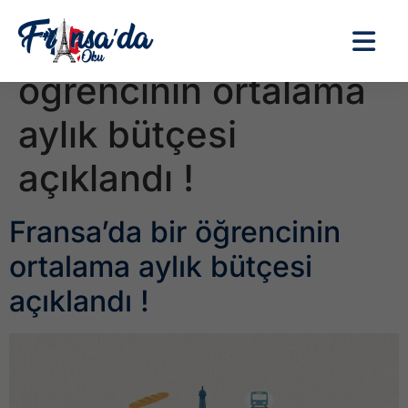
Etiket:
Fransa’da bir
öğrencinin ortalama
aylık bütçesi
açıklandı !
Fransa’da bir öğrencinin
ortalama aylık bütçesi
açıklandı !