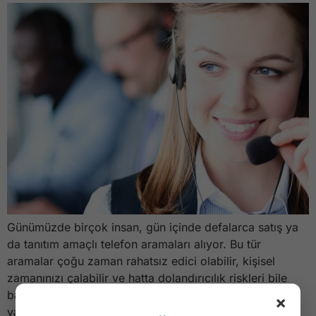
Günümüzde birçok insan, gün içinde defalarca satış ya
da tanıtım amaçlı telefon aramaları alıyor. Bu tür
aramalar çoğu zaman rahatsız edici olabilir, kişisel
zamanınızı çalabilir ve hatta dolandırıcılık riskleri bile
barındırabilir. İşte tam bu noktada Bloctel, Fransa’da
×
vatandaşları korumak amacıyla oluşturulmuş resmi bir