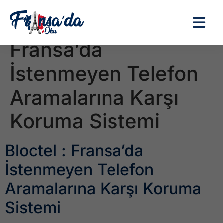
Etiket:
Bloctel :
Fransa’da
İstenmeyen Telefon
Aramalarına Karşı
Koruma Sistemi
Bloctel : Fransa’da
İstenmeyen Telefon
Aramalarına Karşı Koruma
Sistemi