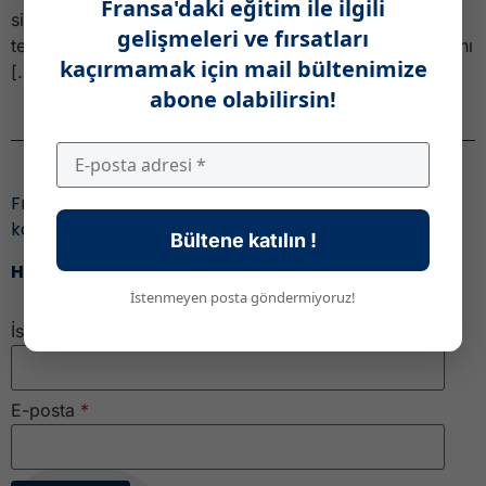
Fransa'daki eğitim ile ilgili
sistem olarak devreye giriyor. Bloctel, istenmeyen
gelişmeleri ve fırsatları
telefon aramalarına karşı kişisel numaraların korunmasını
kaçırmamak için mail bültenimize
[…]
abone olabilirsin!
Haber Bülteni
Fransa’daki eğitim ile ilgili gelişmeleri ve fırsatları
kaçırmamak için,
Bültene katılın !
Haber bültenimize katıl!
İstenmeyen posta göndermiyoruz!
İsim
E-posta
*