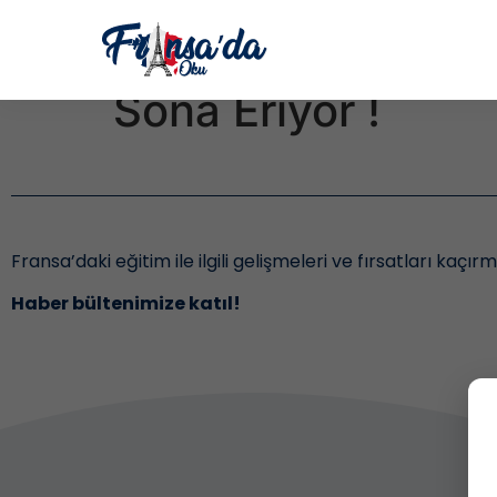
Etiket:
Banka Hesa
Sona Eriyor !
Fransa’daki eğitim ile ilgili gelişmeleri ve fırsatları kaçır
Haber bültenimize katıl!