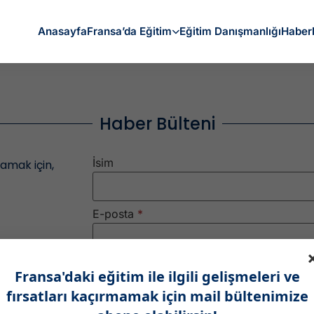
plarında Otomatik Eks
Anasayfa
Fransa’da Eğitim
Eğitim Danışmanlığı
Haber
Haber Bülteni
İsim
mamak için,
E-posta
*
Fransa'daki eğitim ile ilgili gelişmeleri ve
Abone Ol
fırsatları kaçırmamak için mail bültenimize