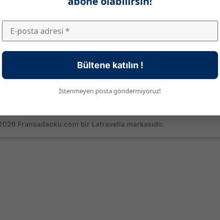
abone olabilirsin!
Çalışma Saatleri
Bültene katılın !
Pazartesi – Cumartesi:
09:00 – 18:00
İletişim Numaraları
İstenmeyen posta göndermiyoruz!
+90 544 268 00 29
2026 Fransadaoku.com bir Latravelia markasıdır.