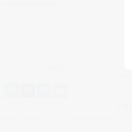
Haber bültenimize katıl!
Pazart
+90
© 2026 Fransadaoku.com bir Latravelia markasıdır.