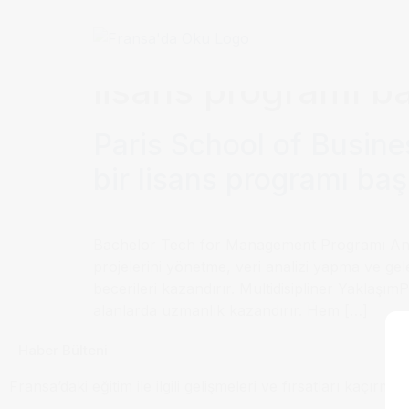
Etiket:
“Bachelor 
lisans programı ba
Paris School of Busin
bir lisans programı baş
Bachelor Tech for Management Programı Ana Ö
projelerini yönetme, veri analizi yapma ve gel
becerileri kazandırır. Multidisipliner Yaklaşı
alanlarda uzmanlık kazandırır. Hem […]
Haber Bülteni
Fransa’daki eğitim ile ilgili gelişmeleri ve fırsatları kaçırma