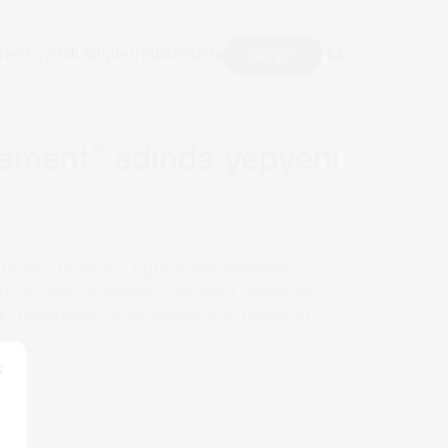
dında yepyeni bir
İletişim
rler
Faydalı Bilgiler
Hakkımızda
gement” adında yepyeni
gramBu program, öğrencilere teknoloji
k güvenli ve yenilikçi çözümler geliştirme
k, pazarlama, proje yönetimi ve finans gibi
×