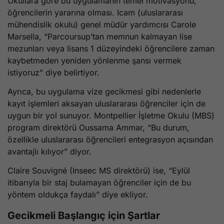
Okullara göre bu uygulamanın temel motivasyonu,
öğrencilerin yararına olması. Icam (uluslararası
mühendislik okulu) genel müdür yardımcısı Carole
Marsella, “Parcoursup’tan memnun kalmayan lise
mezunları veya lisans 1 düzeyindeki öğrencilere zaman
kaybetmeden yeniden yönlenme şansı vermek
istiyoruz” diye belirtiyor.
Ayrıca, bu uygulama vize gecikmesi gibi nedenlerle
kayıt işlemleri aksayan uluslararası öğrenciler için de
uygun bir yol sunuyor. Montpellier İşletme Okulu (MBS)
program direktörü Oussama Ammar, “Bu durum,
özellikle uluslararası öğrencileri entegrasyon açısından
avantajlı kılıyor” diyor.
Claire Souvigné (Inseec MS direktörü) ise, “Eylül
itibarıyla bir staj bulamayan öğrenciler için de bu
yöntem oldukça faydalı” diye ekliyor.
Gecikmeli Başlangıç için Şartlar